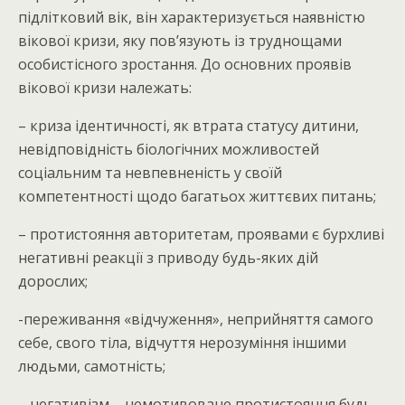
підлітковий вік, він характеризується наявністю
вікової кризи, яку пов’язують із труднощами
особистісного зростання. До основних проявів
вікової кризи належать:
– криза ідентичності, як втрата статусу дитини,
невідповідність біологічних можливостей
соціальним та невпевненість у своїй
компетентності щодо багатьох життєвих питань;
– протистояння авторитетам, проявами є бурхливі
негативні реакції з приводу будь-яких дій
дорослих;
-переживання «відчуження», неприйняття самого
себе, свого тіла, відчуття нерозуміння іншими
людьми, самотність;
– негативізм – немотивоване протистояння будь-