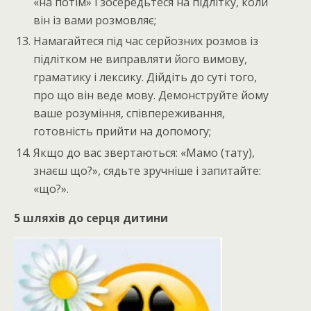
«на потім» і зосередьтеся на підлітку, коли
він із вами розмовляє;
Намагайтеся під час серйозних розмов із
підлітком не виправляти його вимову,
граматику і лексику. Дійдіть до суті того,
про що він веде мову. Демонструйте йому
ваше розуміння, співпереживання,
готовність прийти на допомогу;
Якщо до вас звертаються: «Мамо (тату),
знаєш що?», сядьте зручніше і запитайте:
«що?».
5 шляхів до серця дитини