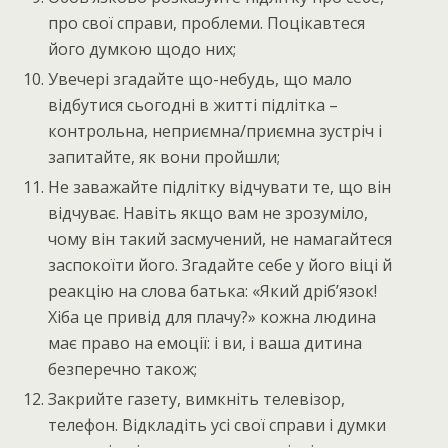
про свої справи, проблеми. Поцікавтеся
його думкою щодо них;
Увечері згадайте що-небудь, що мало
відбутися сьогодні в житті підлітка –
контрольна, неприємна/приємна зустріч і
запитайте, як вони пройшли;
Не заважайте підлітку відчувати те, що він
відчуває. Навіть якщо вам не зрозуміло,
чому він такий засмучений, не намагайтеся
заспокоїти його. Згадайте себе у його віці й
реакцію на слова батька: «Який дріб’язок!
Хіба це привід для плачу?» кожна людина
має право на емоції: і ви, і ваша дитина
безперечно також;
Закрийте газету, вимкніть телевізор,
телефон. Відкладіть усі свої справи і думки