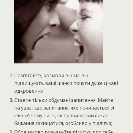
Пам’ятайте, розмови віч-на-віч
підвищують ваші шанси почути дуже цікаві
одкровення;
Ставте тільки обдумані запитання. Майте
на увазі, що запитання, яке починається зі
слів «А чому ти…», як правило, викликає
бажання захищатися, особливо у підлітка;
Обов’язково розказуйте підлітку про себе,