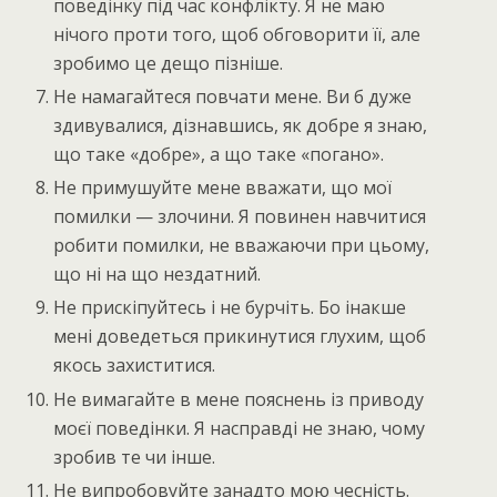
поведінку під час конфлікту. Я не маю
нічого проти того, щоб обговорити її, але
зробимо це дещо пізніше.
Не намагайтеся повчати мене. Ви б дуже
здивувалися, дізнавшись, як добре я знаю,
що таке «добре», а що таке «погано».
Не примушуйте мене вважати, що мої
помилки — злочини. Я повинен навчитися
робити помилки, не вважаючи при цьому,
що ні на що нездатний.
Не прискіпуйтесь і не бурчіть. Бо інакше
мені доведеться прикинутися глухим, щоб
якось захиститися.
Не вимагайте в мене пояснень із приводу
моєї поведінки. Я насправді не знаю, чому
зробив те чи інше.
Не випробовуйте занадто мою чесність.