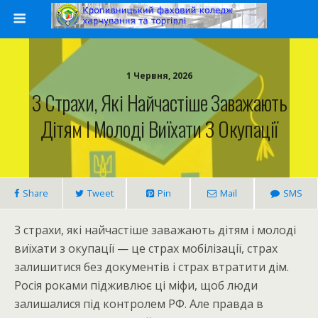
1 Червня, 2026
3 Страхи, Які Найчастіше Заважають
Дітям І Молоді Виїхати З Окупації
Share
Tweet
Pin
Mail
SMS
3 страхи, які найчастіше заважають дітям і молоді
виїхати з окупації — це страх мобілізації, страх
залишитися без документів і страх втратити дім.
Росія роками підживлює ці міфи, щоб люди
залишалися під контролем РФ. Але правда в